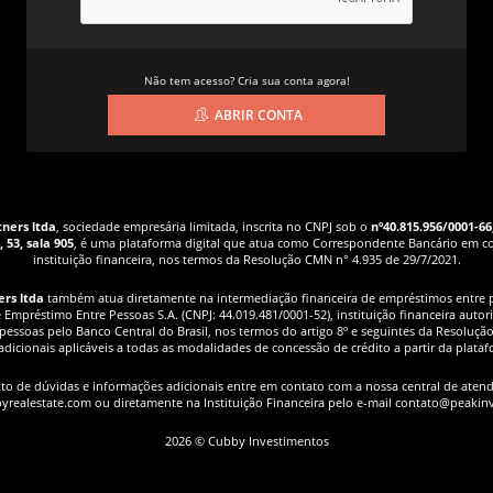
Não tem acesso? Cria sua conta agora!
ABRIR CONTA
tners ltda
, sociedade empresária limitada, inscrita no CNPJ sob o
nº40.815.956/0001-66
 53, sala 905
, é uma plataforma digital que atua como Correspondente Bancário em 
instituição financeira, nos termos da Resolução CMN n° 4.935 de 29/7/2021.
ers ltda
também atua diretamente na intermediação financeira de empréstimos entre 
Empréstimo Entre Pessoas S.A. (CNPJ: 44.019.481/0001-52), instituição financeira autor
pessoas pelo Banco Central do Brasil, nos termos do artigo 8º e seguintes da Resoluçã
dicionais aplicáveis a todas as modalidades de concessão de crédito a partir da plata
to de dúvidas e informações adicionais entre em contato com a nossa central de aten
yrealestate.com ou diretamente na Instituição Financeira pelo e-mail contato@peakinv
2026 © Cubby Investimentos