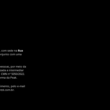
, com sede na
Rua
conjunto com uma
pessoas, por meio da
izada a intermediar
o CMN nº 5050/2022.
forma da Peak.
dimento, pelo e-mail
est.com.br.