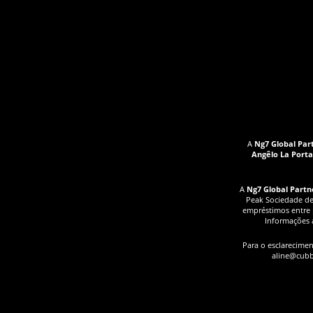
A
Ng7 Global Par
Angêlo La Porta,
A
Ng7 Global Partn
Peak Sociedade de 
empréstimos entre 
Informações a
Para o esclarecimen
aline@cubb